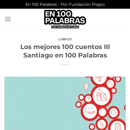
Saltar
En 100 Palabras - Por Fundación Plagio
al
contenido
LIBROS
Los mejores 100 cuentos III
Santiago en 100 Palabras