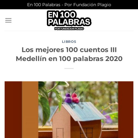
Saltar
En 100 Palabras - Por Fundación Plagio
al
contenido
LIBROS
Los mejores 100 cuentos III
Medellín en 100 palabras 2020