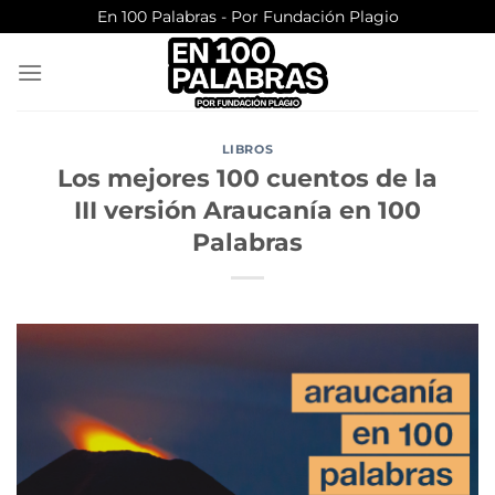
Saltar
En 100 Palabras - Por Fundación Plagio
al
contenido
LIBROS
Los mejores 100 cuentos de la
III versión Araucanía en 100
Palabras