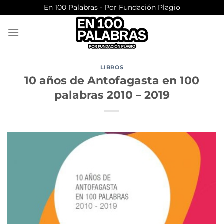
Saltar
En 100 Palabras - Por Fundación Plagio
al
contenido
LIBROS
10 años de Antofagasta en 100
palabras 2010 – 2019